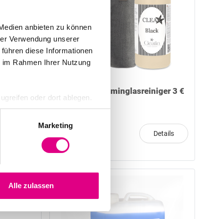
 Medien anbieten zu können
hrer Verwendung unserer
 führen diese Informationen
ie im Rahmen Ihrer Nutzung
50€
Black-Set / Kaminglasreiniger 3 €
ugreifen oder dort ablegen.
gespart
nige sind notwendig für den
Preis von
Marketing
A übertragen werden können.
Details
Details
€37.00
hutz-Standards nicht
n an US-Behörden
hren nach EU-Standards
Alle zulassen
Risiken klärt unsere