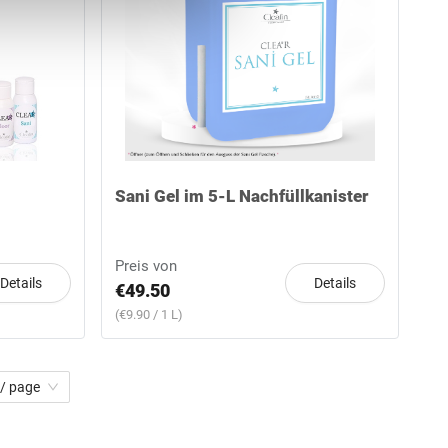
rung
] formulierten
er
 einverstanden.
Sani Gel im 5-L Nachfüllkanister
Preis von
Details
Details
€49.50
(€9.90 / 1 L)
 / page