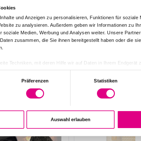
Cookies
nhalte und Anzeigen zu personalisieren, Funktionen für soziale
Website zu analysieren. Außerdem geben wir Informationen zu I
r soziale Medien, Werbung und Analysen weiter. Unsere Partner
 Daten zusammen, die Sie ihnen bereitgestellt haben oder die s
n.
Butler schwarz für 2
Handschuh-Set Türkis 5,
ite Techniken, mit deren Hilfe wir auf Daten in Ihrem Endgerät z
schen
gespart
nbezogene Daten, zum Beispiel ihre IP-Adresse, verarbeitet. Ei
nd andere uns helfen, diese Seite zu verbessern.
Preis von
Präferenzen
Statistiken
ch Technologien, durch die personenbezogene Daten in die US
Details
€53.90
chen Gerichtshof als ein Land eingestuft, das den EU-Datensc
e insbesondere das Risiko, dass Ihre personenbezogenen Date
en), ohne dass Sie sich dagegen in einem Rechtsbehelfsverfa
Auswahl erlauben
enauen Umfang und Inhalt der Verarbeitung sowie der etwaigen 