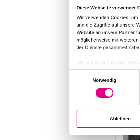
Diese Webseite verwendet 
Wir verwenden Cookies, um I
und die Zugriffe auf unsere 
Website an unsere Partner fü
möglicherweise mit weiteren
der Dienste gesammelt habe
Flaschen
Wir nutzen auf unserer Webse
Spühfla
Dadurch werden auch persone
Einwilligungsauswahl
Betrieb unserer Seite, währe
Preis von
Notwendig
Wir verwenden dabei dann au
€7.50
Die USA werden vom Europäis
entsprechen soll. Es besteh
herausgegeben werden (müss
Ablehnen
erwehren können. Über den g
Datenschutzerklärung auf.