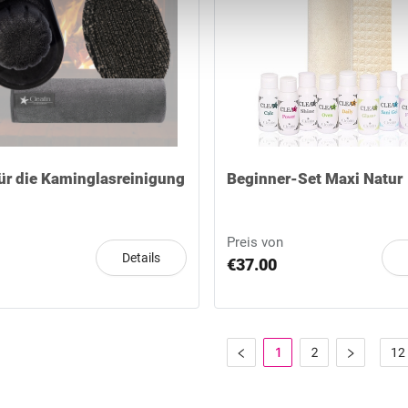
er Daten nach Maßgabe der in der [
Link zur Datenschutzerklä
der Übertragung meiner Daten in die USA nach Maßgabe der in d
zur Datenschutzerklärung
] formulierten Einwilligungserklärung
ung ist eine Nutzung der Webseite nicht möglich.
ür die Kaminglasreinigung
Beginner-Set Maxi Natur
Preis von
Details
€37.00
1
2
12